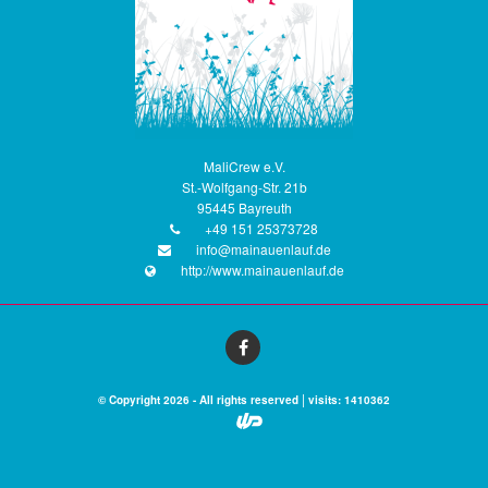
MaliCrew e.V.
St.-Wolfgang-Str. 21b
95445 Bayreuth
+49 151 25373728
info@mainauenlauf.de
http://www.mainauenlauf.de
|
© Copyright 2026 - All rights reserved
visits: 1410362