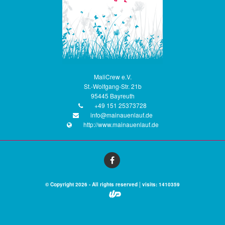
MaliCrew e.V.
St.-Wolfgang-Str. 21b
95445 Bayreuth
+49 151 25373728
info@mainauenlauf.de
http://www.mainauenlauf.de
|
© Copyright 2026 - All rights reserved
visits: 1410359