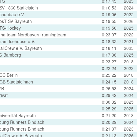
TS
0:17:45
2025
SV 1860 Staffelstein
0:16:53
2024
cheubau e.V.
0:19:06
2022
osT-SV Bayreuth
0:19:55
2026
TS-Hockey
0:19:50
2025
eha team Nordbayern runningteam
0:23:07
2022
eam Icehouse e.V.
0:18:32
2021
aliCrew e.V. Bayreuth
0:18:11
2025
G Bamberg
0:17:38
2025
0:23:27
2018
0:22:24
2023
CC Berlin
0:25:22
2018
GB Stadtsteinach
0:24:15
2018
YB
0:26:53
2024
rivat
0:29:42
2024
0:30:32
2025
0:25:29
2025
niversität Bayreuth
0:21:20
2018
oung Runners Bindlach
0:20:29
2024
oung Runners Bindlach
0:21:37
2023
aliCrew e.V. Bayreuth
0:21:13
2026