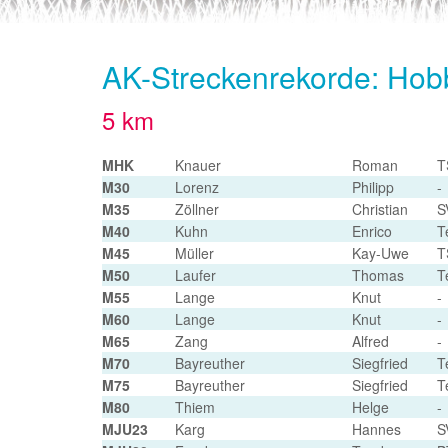
AK-Streckenrekorde: Hob
5 km
MHK
Knauer
Roman
T
M30
Lorenz
Philipp
-
M35
Zöllner
Christian
S
M40
Kuhn
Enrico
T
M45
Müller
Kay-Uwe
T
M50
Laufer
Thomas
T
M55
Lange
Knut
-
M60
Lange
Knut
-
M65
Zang
Alfred
-
M70
Bayreuther
Siegfried
T
M75
Bayreuther
Siegfried
T
M80
Thiem
Helge
-
MJU23
Karg
Hannes
S