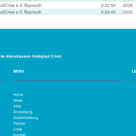
aliCrew e.V. Bayreuth
0:22:50
2026
aliCrew e.V. Bayreuth
0:24:45
2025
de Altersklassen
Hobbylauf (5 km)
MENU
L
Home
News
Infos
Anmeldung
Ausschreibung
Partner
Crew
Kontakt