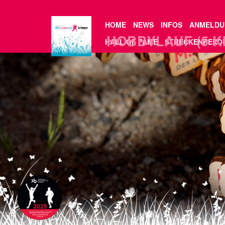
HOME
NEWS
INFOS
ANMELDU
HOBBYLAUF (5 K
HALL OF FAME
STRECKENREKO