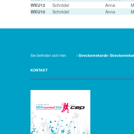
WKU12
Schrödel
Anna
M
WKU10
Schrödel
Anna
M
Sie befinden sich hier:
Streckenrekorde
Streckenrekor
KONTAKT