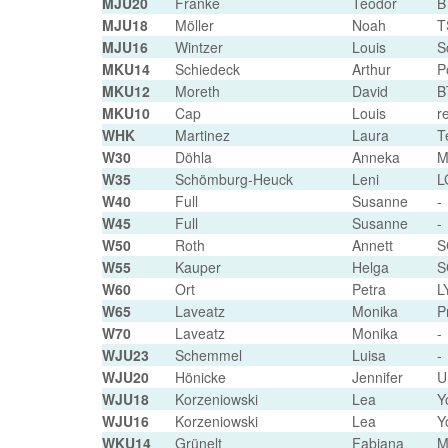
MJU20
Franke
Teodor
B
MJU18
Möller
Noah
T
MJU16
Wintzer
Louis
S
MKU14
Schiedeck
Arthur
P
MKU12
Moreth
David
B
MKU10
Cap
Louis
r
WHK
Martinez
Laura
T
W30
Döhla
Anneka
M
W35
Schömburg-Heuck
Leni
L
W40
Full
Susanne
-
W45
Full
Susanne
-
W50
Roth
Annett
S
W55
Kauper
Helga
S
W60
Ort
Petra
L
W65
Laveatz
Monika
P
W70
Laveatz
Monika
-
WJU23
Schemmel
Luisa
-
WJU20
Hönicke
Jennifer
U
WJU18
Korzeniowski
Lea
Y
WJU16
Korzeniowski
Lea
Y
WKU14
Grünelt
Fabiana
M