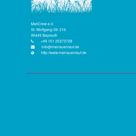
MaliCrew e.V.
St.-Wolfgang-Str. 21b
95445 Bayreuth
+49 151 25373728
info@mainauenlauf.de
http://www.mainauenlauf.de