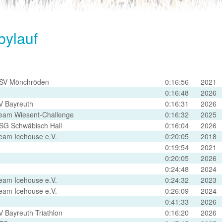
bylauf
SV Mönchröden
0:16:56
2021
0:16:48
2026
V Bayreuth
0:16:31
2026
eam Wiesent-Challenge
0:16:32
2025
SG Schwäbisch Hall
0:16:04
2026
eam Icehouse e.V.
0:20:05
2018
0:19:54
2021
0:20:05
2026
0:24:48
2024
eam Icehouse e.V.
0:24:32
2023
eam Icehouse e.V.
0:26:09
2024
0:41:33
2026
V Bayreuth Triathlon
0:16:20
2026