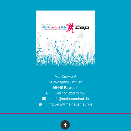
MaliCrew e.V.
St.-Wolfgang-Str. 21b
95445 Bayreuth
+49 151 25373728
info@mainauenlauf.de
http://www.mainauenlauf.de