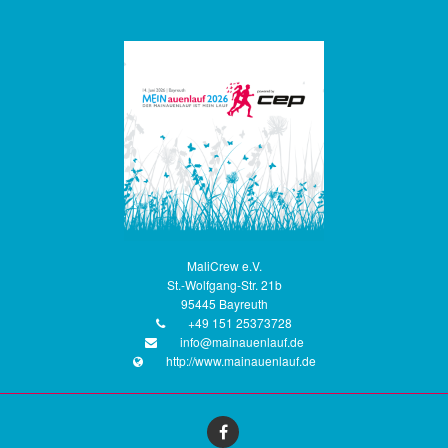
MaliCrew e.V.
St.-Wolfgang-Str. 21b
95445 Bayreuth
+49 151 25373728
info@mainauenlauf.de
http://www.mainauenlauf.de