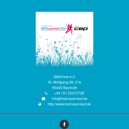
MaliCrew e.V.
St.-Wolfgang-Str. 21b
95445 Bayreuth
+49 151 25373728
info@mainauenlauf.de
http://www.mainauenlauf.de