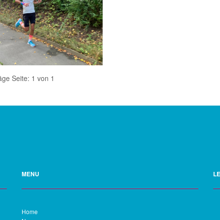
äge
Seite: 1 von 1
MENU
L
Home