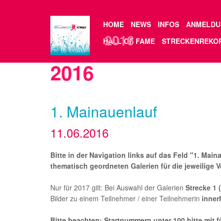
currurl: /gallery_de__2016.php?wpf_picgroup=126
HOME
NEWS
INFOS
ANMELDU
2016
HALL OF FAME
STRECKENREKO
2016
1. Mainauenlauf
11.06.2016
Bitte in der Navigation links auf das Feld "1. Mai
thematisch geordneten Galerien für die jeweilige 
Nur für 2017 gilt: Bei Auswahl der Galerien
Strecke 1 
Bilder zu einem Teilnehmer / einer Teilnehmerin
inner
Bitte beachten: Startnummern unter 100 bitte mit f