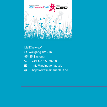
MaliCrew e.V.
St.-Wolfgang-Str. 21b
95445 Bayreuth
+49 151 25373728
info@mainauenlauf.de
http://www.mainauenlauf.de