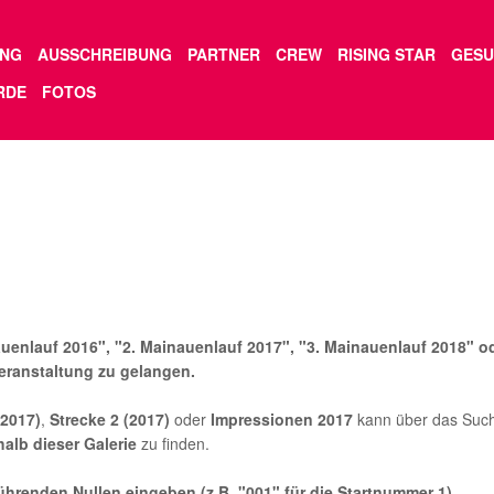
NG
AUSSCHREIBUNG
PARTNER
CREW
RISING STAR
GESU
RDE
FOTOS
nauenlauf 2016", "2. Mainauenlauf 2017", "3. Mainauenlauf 2018" 
Veranstaltung zu gelangen.
(2017)
,
Strecke 2 (2017)
oder
Impressionen 2017
kann über das Such
halb dieser Galerie
zu finden.
ührenden Nullen eingeben (z.B. "001" für die Startnummer 1).