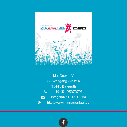
MaliCrew e.V.
St.-Wolfgang-Str. 21b
95445 Bayreuth
+49 151 25373728
info@mainauenlauf.de
http://www.mainauenlauf.de